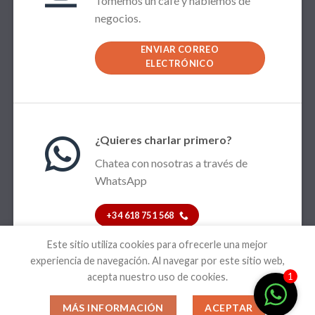
Tomemos un café y hablemos de
negocios.
ENVIAR CORREO
ELECTRÓNICO
¿Quieres charlar primero?
Chatea con nosotras a través de
WhatsApp
+34 618 751 568
Este sitio utiliza cookies para ofrecerle una mejor
experiencia de navegación. Al navegar por este sitio web,
acepta nuestro uso de cookies.
1
AVISO LEGAL
POLÍTICA DE PRIVACIDAD
MÁS INFORMACIÓN
ACEPTAR
Copyright 2026 ©
PINMADUR
-Somos Publifacetic@s-